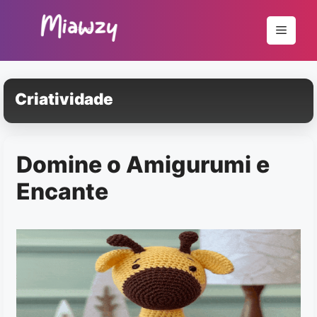
Pular
para
Menu
o
conteúdo
Criatividade
Domine o Amigurumi e
Encante