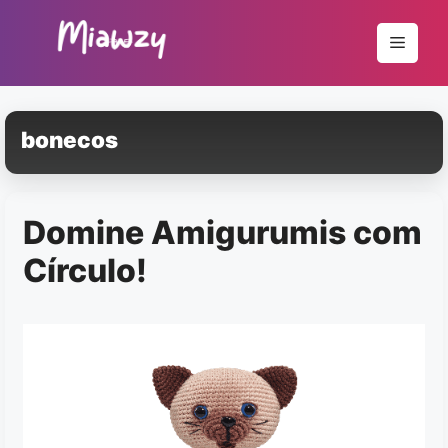
Pular
para
Menu
o
conteúdo
bonecos
Domine Amigurumis com
Círculo!