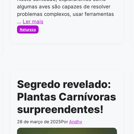
algumas aves são capazes de resolver
problemas complexos, usar ferramentas
…
Ler mais
Categorias
Natureza
Segredo revelado:
Plantas Carnívoras
surpreendentes!
28 de março de 2025
Por
Andhy