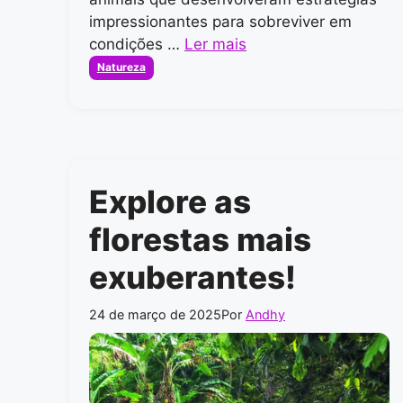
impressionantes para sobreviver em
condições …
Ler mais
Categorias
Natureza
Explore as
florestas mais
exuberantes!
24 de março de 2025
Por
Andhy