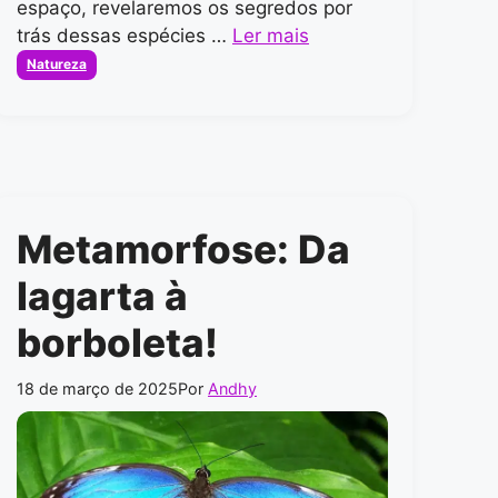
espaço, revelaremos os segredos por
trás dessas espécies …
Ler mais
Categorias
Natureza
Metamorfose: Da
lagarta à
borboleta!
18 de março de 2025
Por
Andhy