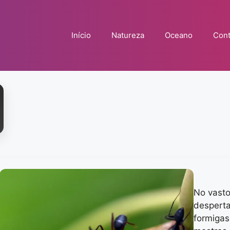
Início
Natureza
Oceano
Cont
No vasto
desperta
formigas