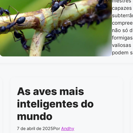
mestres 
capazes 
subterrâ
compree
não só d
formigas
valiosas
podem s
As aves mais
inteligentes do
mundo
7 de abril de 2025
Por
Andhy