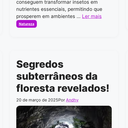
conseguem transformar insetos em
nutrientes essenciais, permitindo que
prosperem em ambientes …
Ler mais
Categorias
Natureza
Segredos
subterrâneos da
floresta revelados!
20 de março de 2025
Por
Andhy