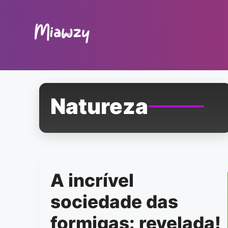
Pular
para
o
conteúdo
Natureza
A incrível
sociedade das
formigas: revelada!