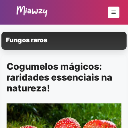
Pular
para
Menu
o
conteúdo
Fungos raros
Cogumelos mágicos:
raridades essenciais na
natureza!