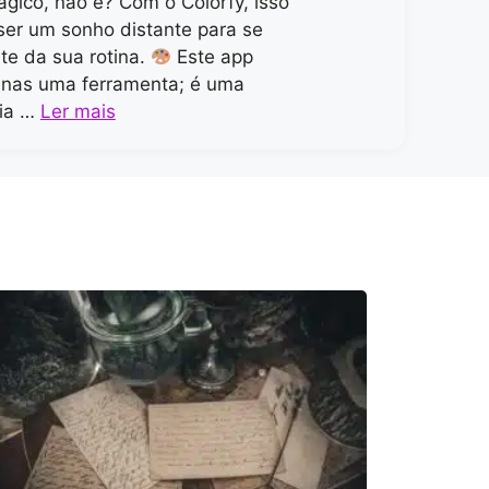
gico, não é? Com o Colorfy, isso
ser um sonho distante para se
rte da sua rotina.
Este app
enas uma ferramenta; é uma
cia …
Ler mais