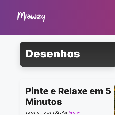
Pular
para
o
conteúdo
Desenhos
Pinte e Relaxe em 5
Minutos
25 de junho de 2025
Por
Andhy