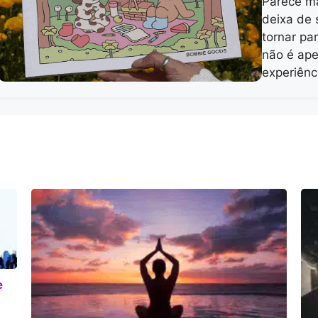
Parece má
deixa de 
tornar pa
não é ap
experiên
e