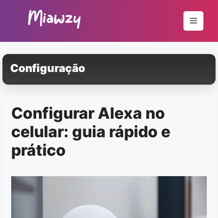
Pular
para
Menu
o
conteúdo
Configuração
Configurar Alexa no
celular: guia rápido e
prático