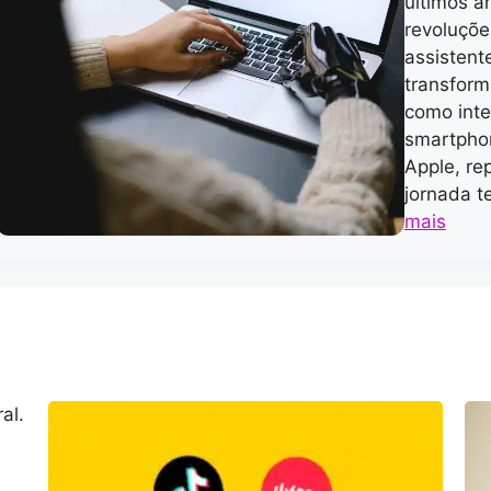
últimos a
revoluçõe
assistente
transfor
como int
smartphon
Apple, re
jornada t
mais