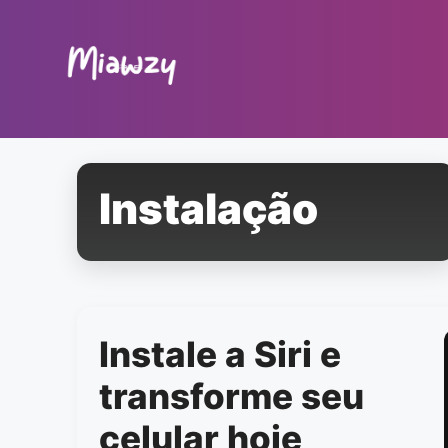
Pular
para
o
conteúdo
Instalação
Instale a Siri e
transforme seu
celular hoje