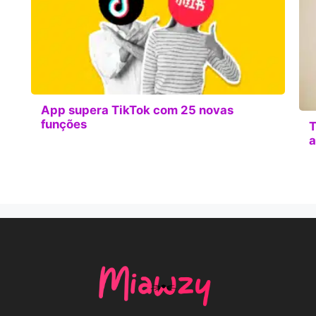
App supera TikTok com 25 novas
funções
T
a