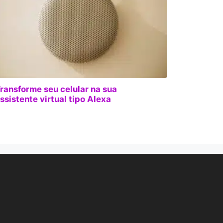
ransforme seu celular na sua
ssistente virtual tipo Alexa