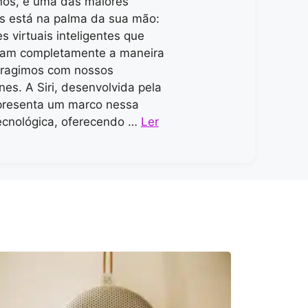
nos, e uma das maiores
s está na palma da sua mão:
s virtuais inteligentes que
mam completamente a maneira
eragimos com nossos
es. A Siri, desenvolvida pela
presenta um marco nessa
ecnológica, oferecendo …
Ler