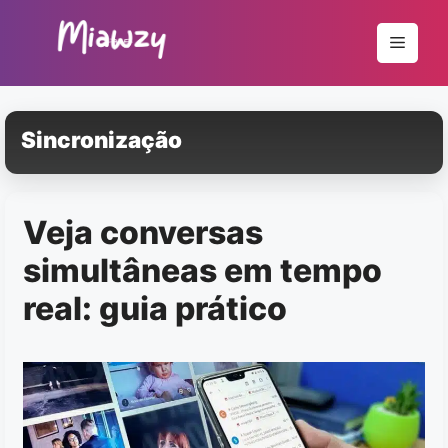
Pular
para
Menu
o
conteúdo
Sincronização
Veja conversas
simultâneas em tempo
real: guia prático