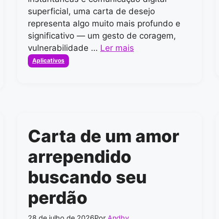
superficial, uma carta de desejo
representa algo muito mais profundo e
significativo — um gesto de coragem,
vulnerabilidade …
Ler mais
Categorias
Aplicativos
Carta de um amor
arrependido
buscando seu
perdão
28 de julho de 2026
Por
Andhy