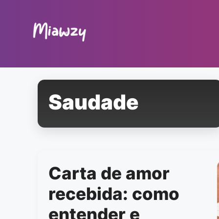
Pular
para
o
conteúdo
Saudade
Carta de amor
recebida: como
entender e