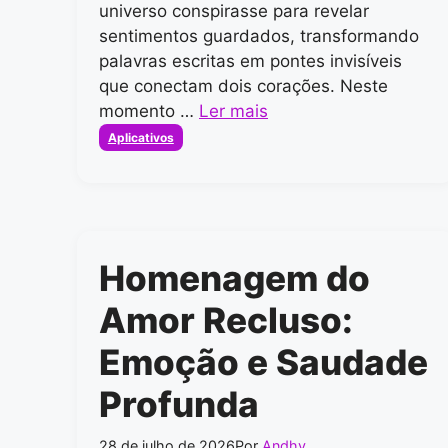
universo conspirasse para revelar
sentimentos guardados, transformando
palavras escritas em pontes invisíveis
que conectam dois corações. Neste
momento …
Ler mais
Categorias
Aplicativos
Homenagem do
Amor Recluso:
Emoção e Saudade
Profunda
28 de julho de 2026
Por
Andhy