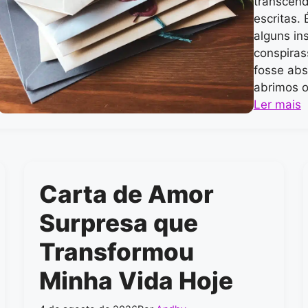
transcend
escritas.
alguns in
conspira
fosse ab
abrimos 
Ler mais
Carta de Amor
Surpresa que
Transformou
Minha Vida Hoje