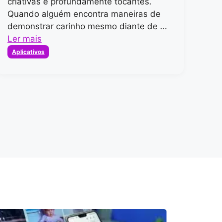
criativas e profundamente tocantes.
Quando alguém encontra maneiras de
demonstrar carinho mesmo diante de …
Ler mais
Categorias
Aplicativos