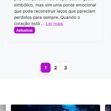
simbólico, mas sim uma ponte emocional
que pode reconstruir laços que pareciam
perdidos para sempre. Quando o
coração está …
Ler mais
Categorias
Aplicativos
1
2
3
Page
Page
Page