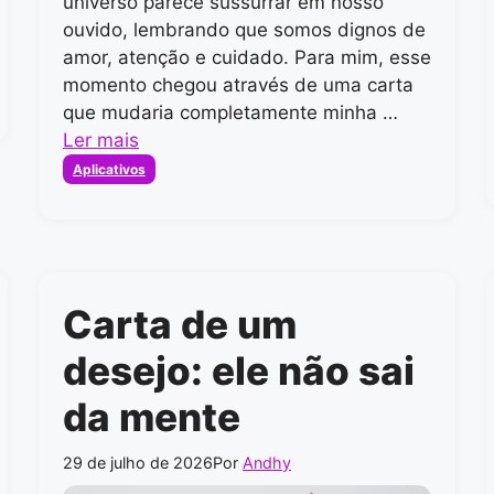
universo parece sussurrar em nosso
ouvido, lembrando que somos dignos de
amor, atenção e cuidado. Para mim, esse
momento chegou através de uma carta
que mudaria completamente minha …
Ler mais
Categorias
Aplicativos
Carta de um
desejo: ele não sai
da mente
29 de julho de 2026
Por
Andhy