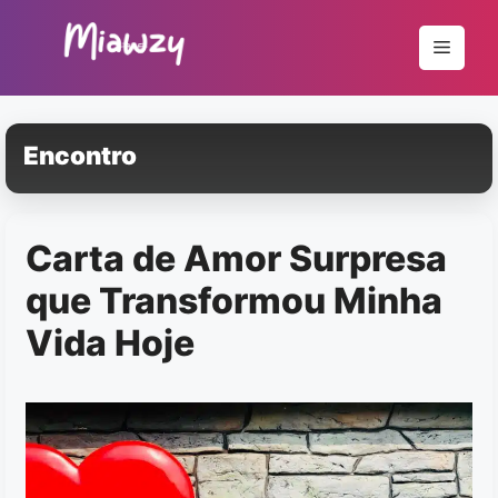
Pular
para
Menu
o
conteúdo
Encontro
Carta de Amor Surpresa
que Transformou Minha
Vida Hoje