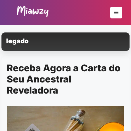
Pular
para
Menu
o
conteúdo
legado
Receba Agora a Carta do
Seu Ancestral
Reveladora