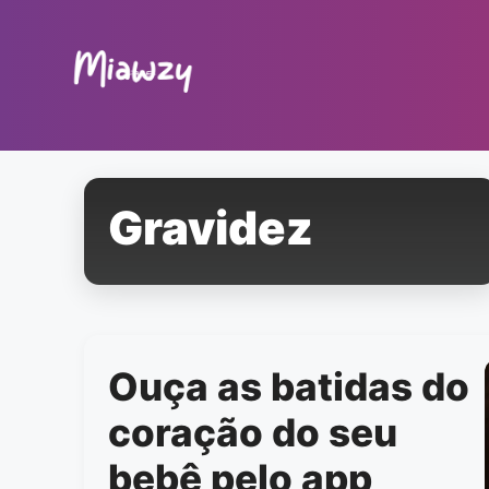
Pular
para
o
conteúdo
Gravidez
Ouça as batidas do
coração do seu
bebê pelo app