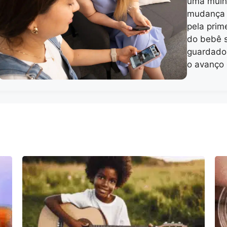
uma mulh
mudança n
pela prim
do bebê 
guardado
o avanço