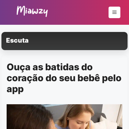
Pular
para
Menu
o
conteúdo
Escuta
Ouça as batidas do
coração do seu bebê pelo
app