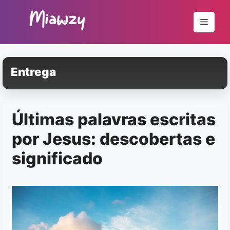
Pular
para
Menu
o
conteúdo
Entrega
Últimas palavras escritas
por Jesus: descobertas e
significado