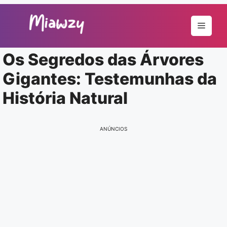
Pular
para
Menu
o
conteúdo
Os Segredos das Árvores
Gigantes: Testemunhas da
História Natural
ANÚNCIOS