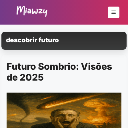
Pular
para
Menu
o
conteúdo
descobrir futuro
Futuro Sombrio: Visões
de 2025