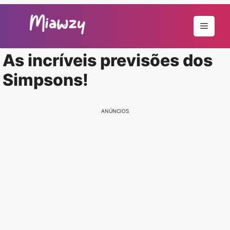
Pular
para
Menu
o
conteúdo
As incríveis previsões dos
Simpsons!
ANÚNCIOS