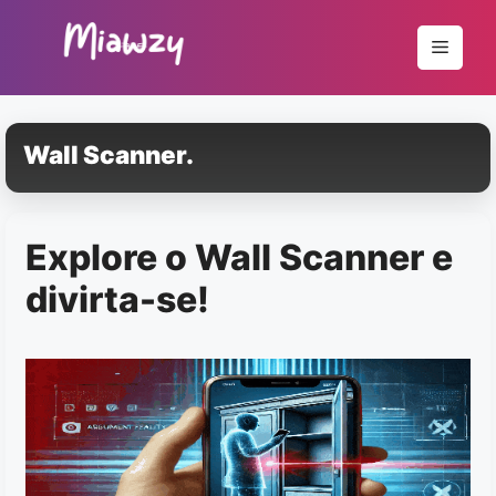
Pular
para
Menu
o
conteúdo
Wall Scanner.
Explore o Wall Scanner e
divirta-se!