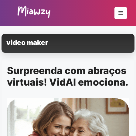
Pular
para
Menu
o
conteúdo
video maker
Surpreenda com abraços
virtuais! VidAI emociona.