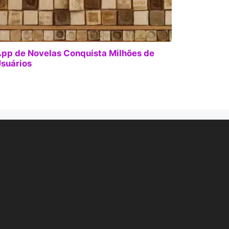
pp de Novelas Conquista Milhões de
suários