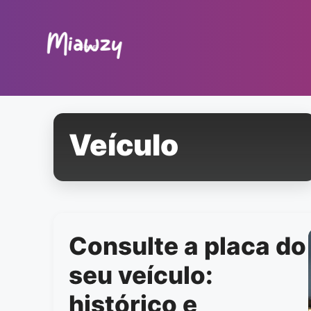
Pular
para
o
conteúdo
Veículo
Consulte a placa do
seu veículo:
histórico e