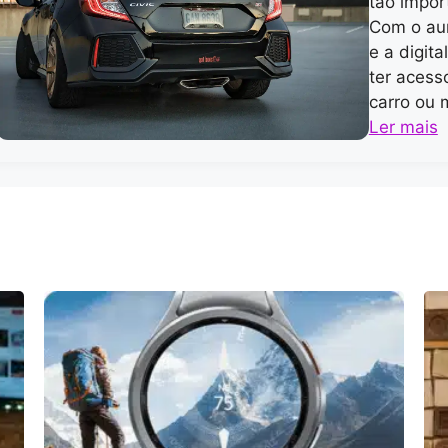
tão impor
Com o aum
e a digita
ter acess
carro ou 
Ler mais