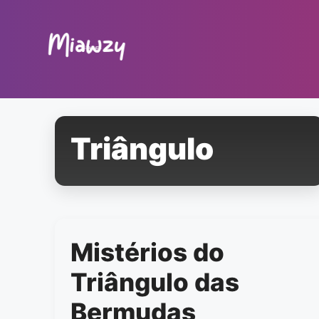
Pular
para
o
conteúdo
Triângulo
Mistérios do
Triângulo das
Bermudas