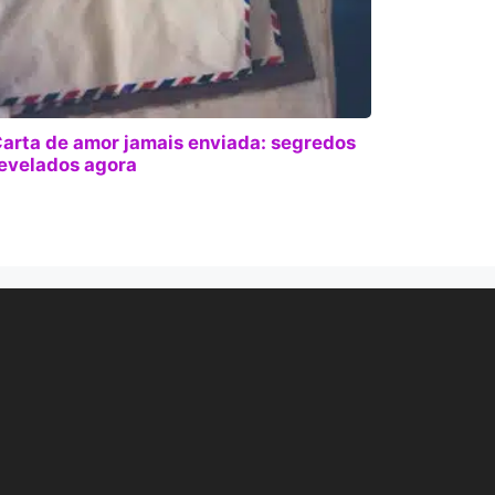
arta de amor jamais enviada: segredos
evelados agora