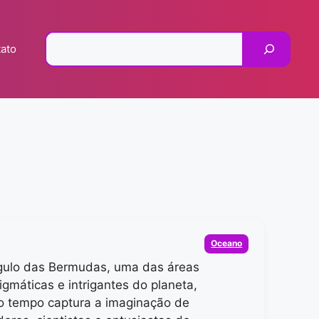
Pesquisar
ato
Categorias
Oceano
gulo das Bermudas, uma das áreas
igmáticas e intrigantes do planeta,
o tempo captura a imaginação de