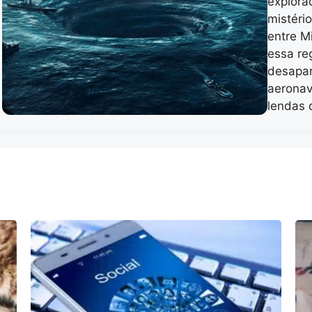
explora
mistério
entre M
essa re
desapar
aeronav
lendas