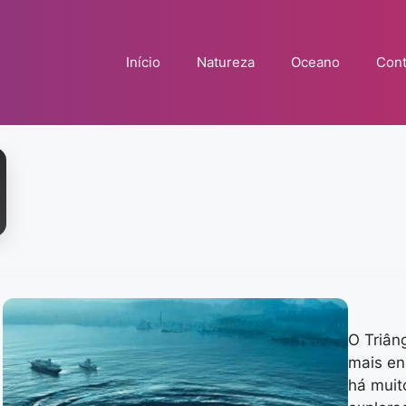
Início
Natureza
Oceano
Cont
O Triân
mais en
há muit