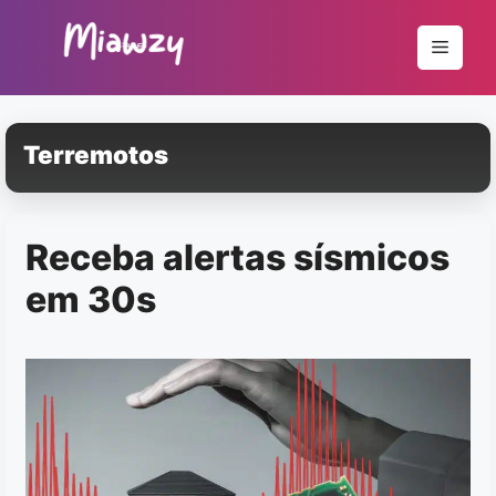
Pular
para
Menu
o
conteúdo
Terremotos
Receba alertas sísmicos
em 30s