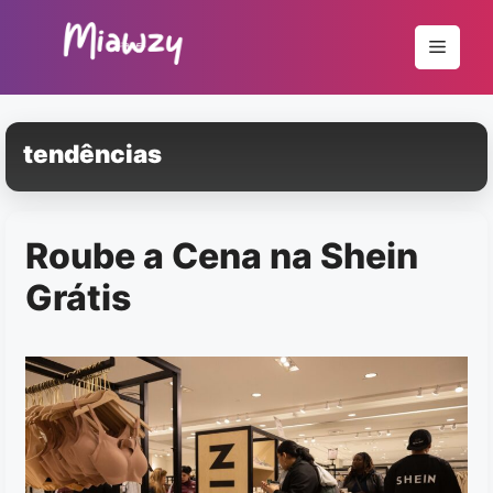
Pular
para
Menu
o
conteúdo
tendências
Roube a Cena na Shein
Grátis