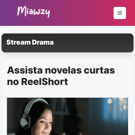
Pular
para
Menu
o
conteúdo
Stream Drama
Assista novelas curtas
no ReelShort