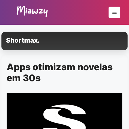
Pular
para
Menu
o
conteúdo
Shortmax.
Apps otimizam novelas
em 30s