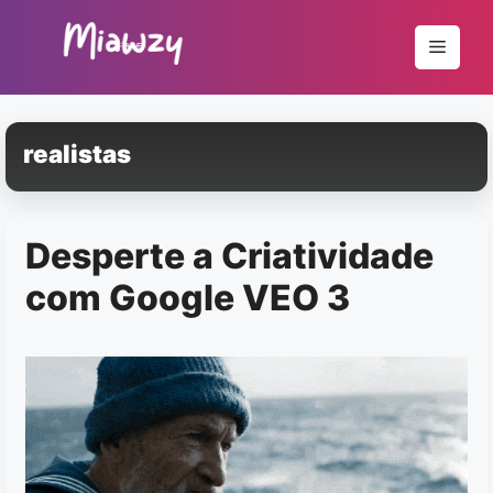
Pular
para
Menu
o
conteúdo
realistas
Desperte a Criatividade
com Google VEO 3