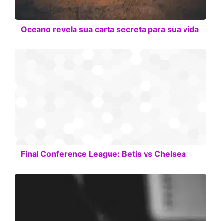
Oceano revela sua carta secreta para sua vida
Final Conference League: Betis vs Chelsea