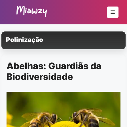
Pular
para
Menu
o
conteúdo
Polinização
Abelhas: Guardiãs da
Biodiversidade