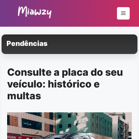
Pular
para
Menu
o
conteúdo
Pendências
Consulte a placa do seu
veículo: histórico e
multas