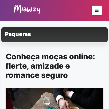
Pular
para
Menu
o
conteúdo
Paqueras
Conheça moças online:
flerte, amizade e
romance seguro