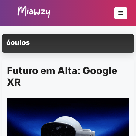
Pular
para
Menu
o
conteúdo
óculos
Futuro em Alta: Google
XR