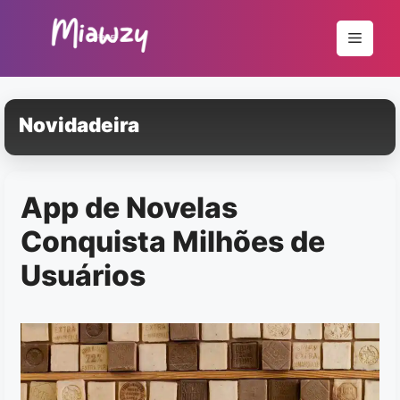
Pular
para
Menu
o
conteúdo
Novidadeira
App de Novelas
Conquista Milhões de
Usuários