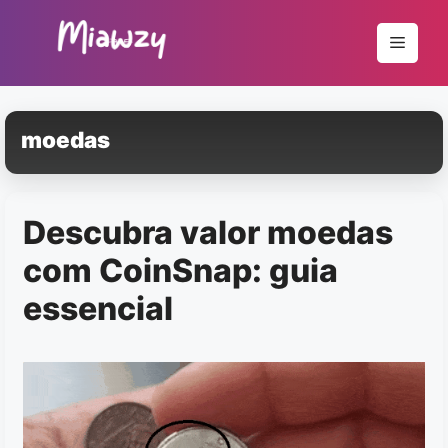
Pular
para
Menu
o
conteúdo
moedas
Descubra valor moedas
com CoinSnap: guia
essencial