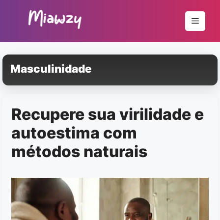
Pular
para
Menu
o
conteúdo
Masculinidade
Recupere sua virilidade e
autoestima com
métodos naturais