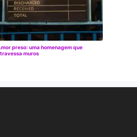
mor preso: uma homenagem que
travessa muros