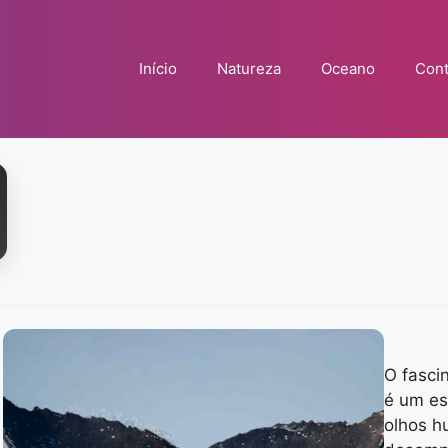
Início
Natureza
Oceano
Cont
O fasci
é um es
olhos h