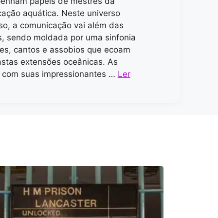
enham papéis de mestres da
ação aquática. Neste universo
o, a comunicação vai além das
s, sendo moldada por uma sinfonia
ues, cantos e assobios que ecoam
astas extensões oceânicas. As
, com suas impressionantes …
Ler