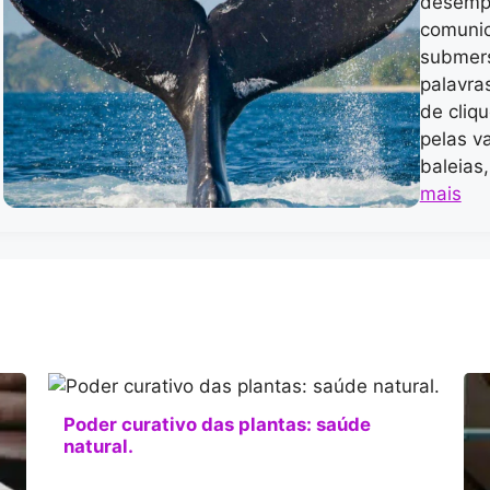
desemp
comunic
submers
palavra
de cliq
pelas v
baleias
mais
Poder curativo das plantas: saúde
natural.