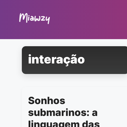
Pular
para
o
conteúdo
interação
Sonhos
submarinos: a
linguagem das