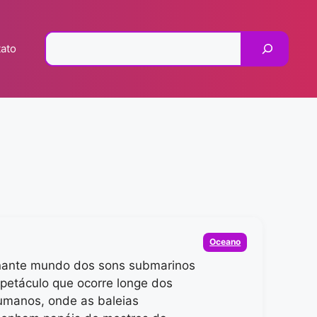
Pesquisar
ato
Categorias
Oceano
nante mundo dos sons submarinos
petáculo que ocorre longe dos
umanos, onde as baleias