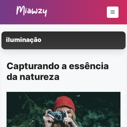
Pular
para
Menu
o
conteúdo
iluminação
Capturando a essência
da natureza