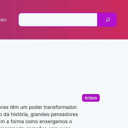
Pesquisar
ato
Categorias
Artigos
vras têm um poder transformador.
o da história, grandes pensadores
am a forma como enxergamos o