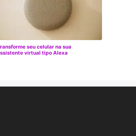
ransforme seu celular na sua
ssistente virtual tipo Alexa