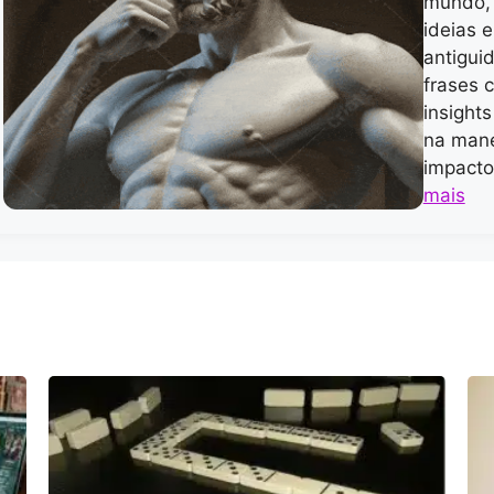
mundo, 
ideias e
antigui
frases 
insight
na mane
impacto
mais