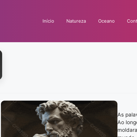
Início
Natureza
Oceano
Cont
As pala
Ao long
moldar