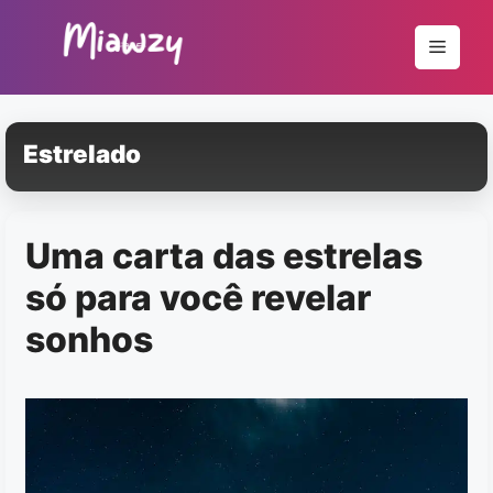
Pular
para
Menu
o
conteúdo
Estrelado
Uma carta das estrelas
só para você revelar
sonhos