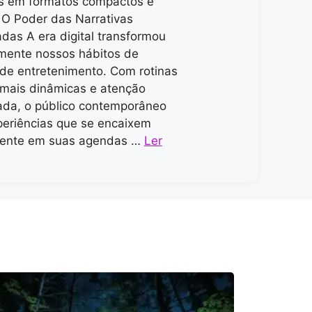
s em formatos compactos e
. O Poder das Narrativas
as A era digital transformou
mente nossos hábitos de
e entretenimento. Com rotinas
mais dinâmicas e atenção
ada, o público contemporâneo
eriências que se encaixem
mente em suas agendas …
Ler