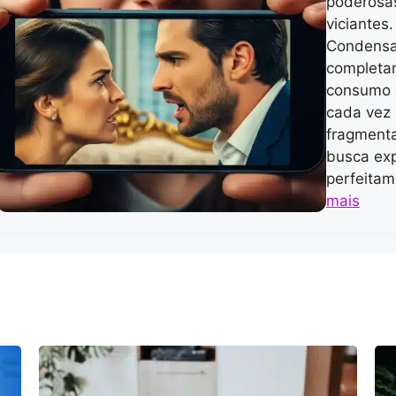
poderosa
viciantes
Condensad
completa
consumo d
cada vez 
fragment
busca exp
perfeita
mais