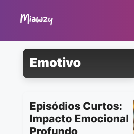
Pular
para
o
conteúdo
Emotivo
Episódios Curtos:
Impacto Emocional
Profundo