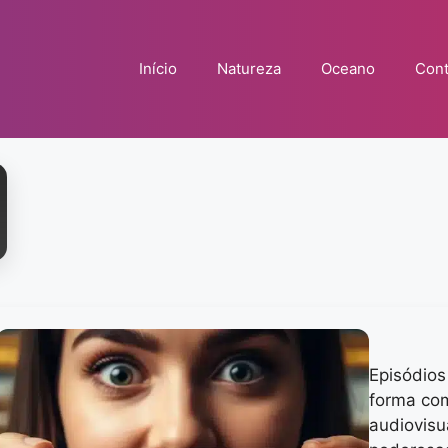
Início
Natureza
Oceano
Cont
Episódios
forma co
audiovisu