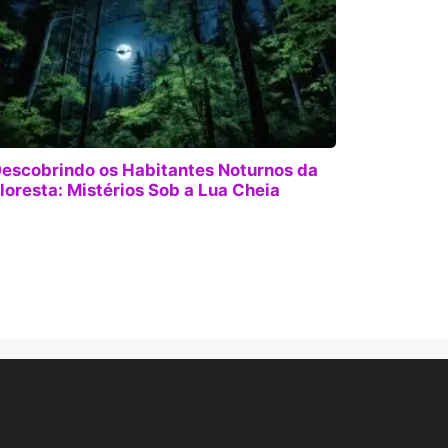
escobrindo os Habitantes Noturnos da
loresta: Mistérios Sob a Lua Cheia