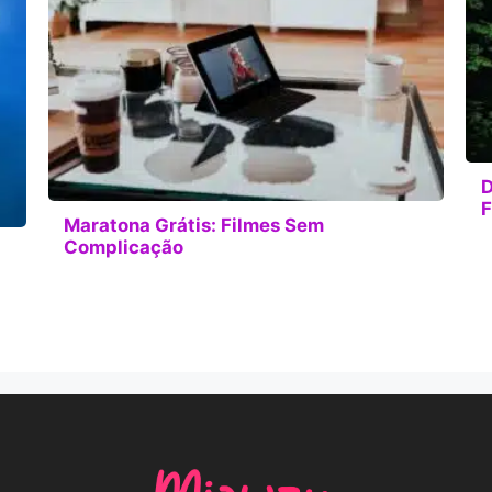
D
F
Maratona Grátis: Filmes Sem
Complicação