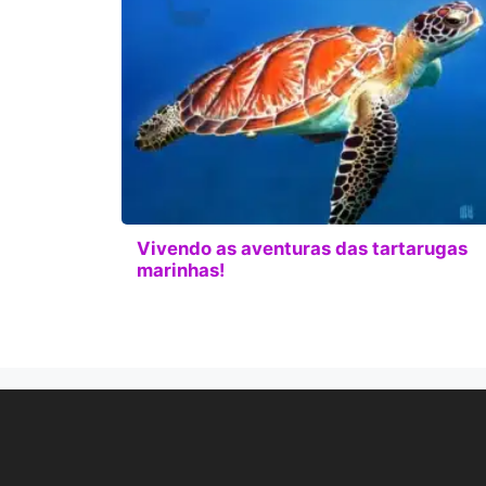
Vivendo as aventuras das tartarugas
marinhas!