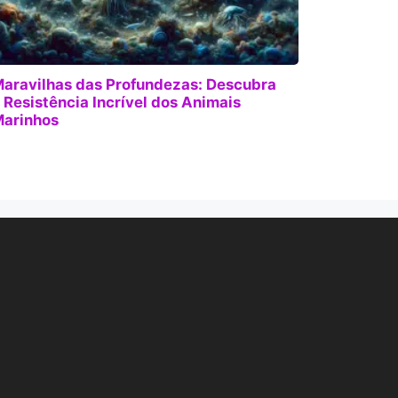
aravilhas das Profundezas: Descubra
 Resistência Incrível dos Animais
arinhos