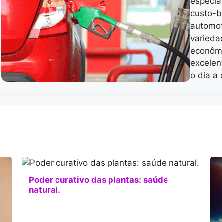
especia
custo-b
automot
varieda
econôm
excelen
o dia a
Poder curativo das plantas: saúde
natural.