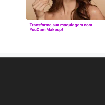
Transforme sua maquiagem com
YouCam Makeup!