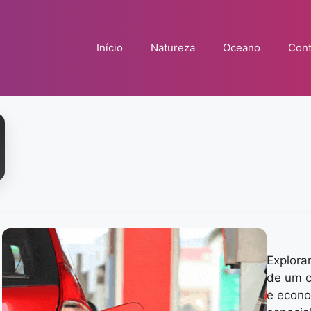
Início
Natureza
Oceano
Cont
Explora
de um c
e econo