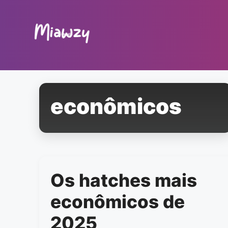
Pular
para
o
conteúdo
econômicos
Os hatches mais
econômicos de
2025