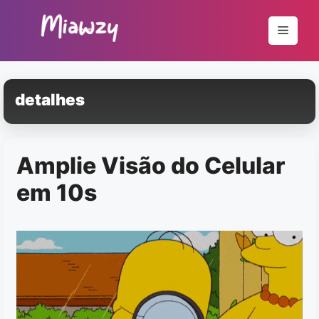
Pular
para
Menu
o
conteúdo
detalhes
Amplie Visão do Celular
em 10s