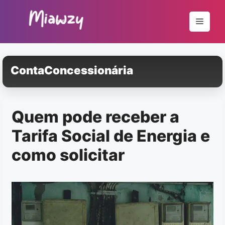
Pular
para
Menu
o
conteúdo
ContaConcessionária
Quem pode receber a
Tarifa Social de Energia e
como solicitar