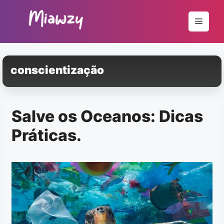
Pular
para
Menu
o
conteúdo
conscientização
Salve os Oceanos: Dicas
Práticas.