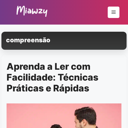
Pular
para
Menu
o
conteúdo
compreensão
Aprenda a Ler com
Facilidade: Técnicas
Práticas e Rápidas