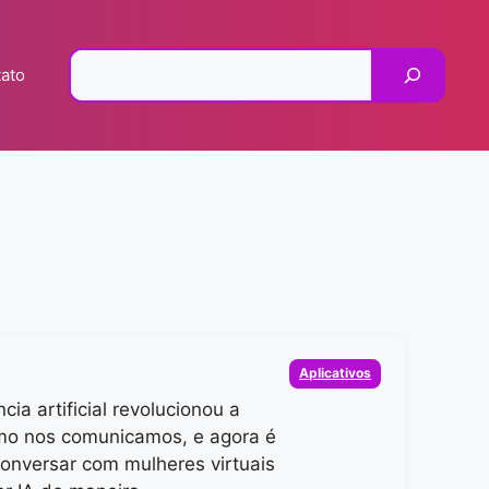
Pesquisar
ato
Categorias
Aplicativos
ncia artificial revolucionou a
mo nos comunicamos, e agora é
conversar com mulheres virtuais