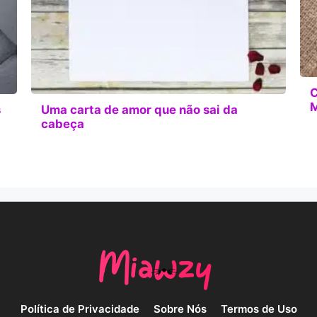
C
M
s
Uma carta de amor que não sai da
cabeça
Política de Privacidade
Sobre Nós
Termos de Uso