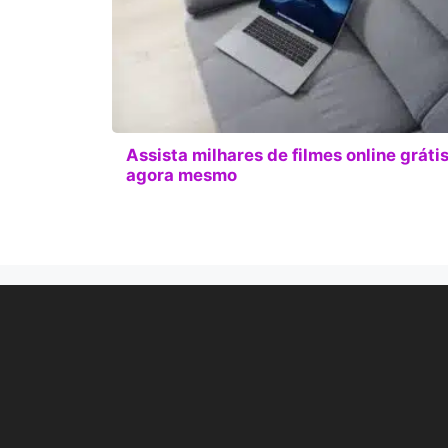
Assista milhares de filmes online gráti
agora mesmo