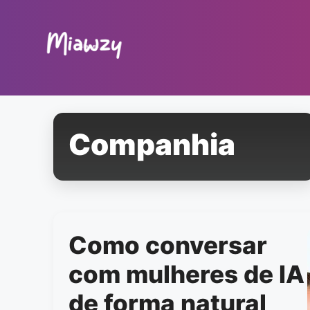
Pular
para
o
conteúdo
Companhia
Como conversar
com mulheres de IA
de forma natural