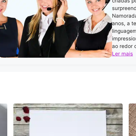
criadas p
surpreend
Namoradas
anos, a t
linguagem
impressio
ao redor 
Ler mais