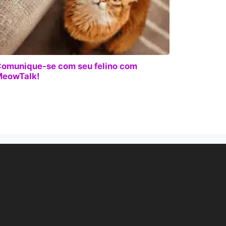
omunique-se com seu felino com
eowTalk!