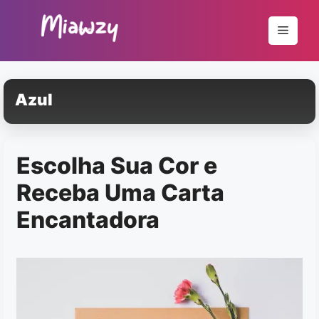
Pular
para
Menu
o
conteúdo
Azul
Escolha Sua Cor e
Receba Uma Carta
Encantadora