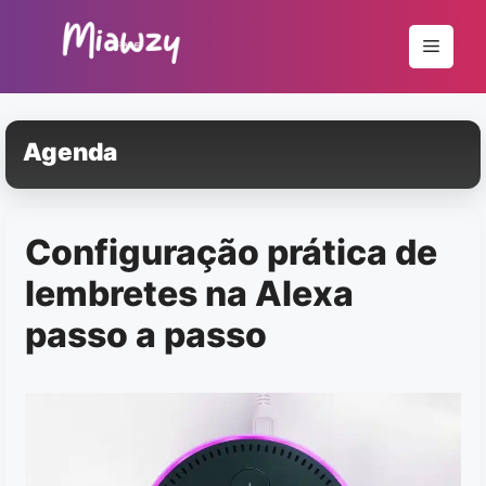
Pular
para
Menu
o
conteúdo
Agenda
Configuração prática de
lembretes na Alexa
passo a passo