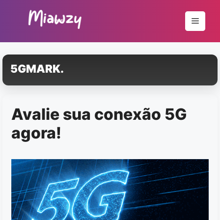
Pular
para
Menu
o
conteúdo
5GMARK.
Avalie sua conexão 5G
agora!