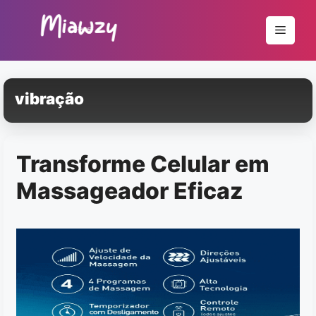
Pular
para
Menu
o
conteúdo
vibração
Transforme Celular em
Massageador Eficaz