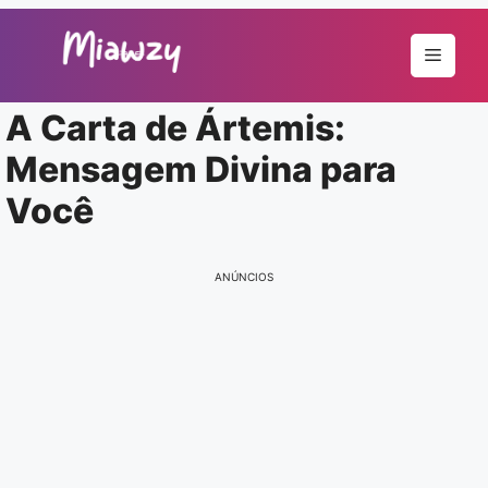
Pular
para
Menu
o
conteúdo
A Carta de Ártemis:
Mensagem Divina para
Você
ANÚNCIOS