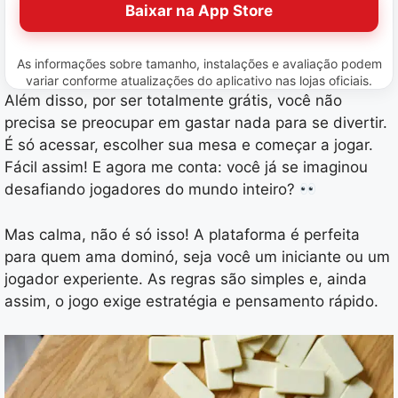
Baixar na App Store
As informações sobre tamanho, instalações e avaliação podem
variar conforme atualizações do aplicativo nas lojas oficiais.
Além disso, por ser totalmente grátis, você não
precisa se preocupar em gastar nada para se divertir.
É só acessar, escolher sua mesa e começar a jogar.
Fácil assim! E agora me conta: você já se imaginou
desafiando jogadores do mundo inteiro?
Mas calma, não é só isso! A plataforma é perfeita
para quem ama dominó, seja você um iniciante ou um
jogador experiente. As regras são simples e, ainda
assim, o jogo exige estratégia e pensamento rápido.