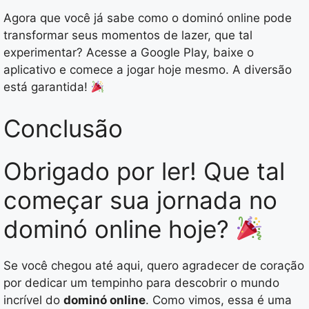
Agora que você já sabe como o dominó online pode
transformar seus momentos de lazer, que tal
experimentar? Acesse a Google Play, baixe o
aplicativo e comece a jogar hoje mesmo. A diversão
está garantida!
Conclusão
Obrigado por ler! Que tal
começar sua jornada no
dominó online hoje?
Se você chegou até aqui, quero agradecer de coração
por dedicar um tempinho para descobrir o mundo
incrível do
dominó online
. Como vimos, essa é uma