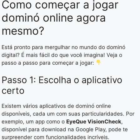
Como começar a jogar
dominó online agora
mesmo?
Está pronto para mergulhar no mundo do dominó
digital? É mais fácil do que você imagina! Veja o
passo a passo para começar a jogar:
Passo 1: Escolha o aplicativo
certo
Existem vários aplicativos de dominó online
disponíveis, cada um com suas particularidades. Por
exemplo, um app como o
EyeQue VisionCheck
,
disponível para download na Google Play, pode te
surpreender com funcionalidades incríveis.