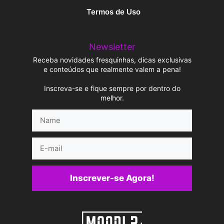
Termos de Uso
Newsletter
Receba novidades fresquinhas, dicas exclusivas
e conteúdos que realmente valem a pena!
Inscreva-se e fique sempre por dentro do
melhor.
Name
E-
mail
Inscrever-se Agora!