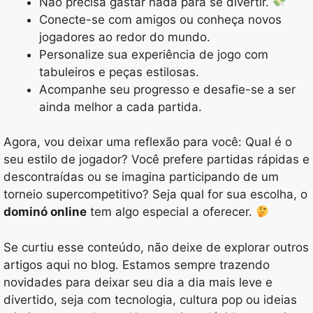
Não precisa gastar nada para se divertir.
Conecte-se com amigos ou conheça novos
jogadores ao redor do mundo.
Personalize sua experiência de jogo com
tabuleiros e peças estilosas.
Acompanhe seu progresso e desafie-se a ser
ainda melhor a cada partida.
Agora, vou deixar uma reflexão para você: Qual é o
seu estilo de jogador? Você prefere partidas rápidas e
descontraídas ou se imagina participando de um
torneio supercompetitivo? Seja qual for sua escolha, o
dominó online
tem algo especial a oferecer.
Se curtiu esse conteúdo, não deixe de explorar outros
artigos aqui no blog. Estamos sempre trazendo
novidades para deixar seu dia a dia mais leve e
divertido, seja com tecnologia, cultura pop ou ideias