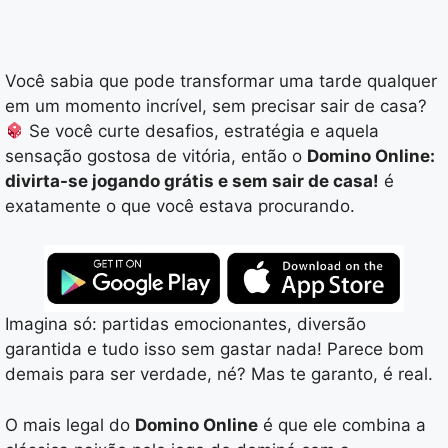
Você sabia que pode transformar uma tarde qualquer
em um momento incrível, sem precisar sair de casa?
Se você curte desafios, estratégia e aquela
sensação gostosa de vitória, então o
Domino Online:
divirta-se jogando grátis e sem sair de casa!
é
exatamente o que você estava procurando.
Imagina só: partidas emocionantes, diversão
garantida e tudo isso sem gastar nada! Parece bom
demais para ser verdade, né? Mas te garanto, é real.
O mais legal do
Domino Online
é que ele combina a